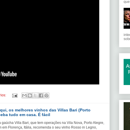
que 
int
sobr
ios:
i, os melhores vinhos das Villas Bari (Porto
eceba tudo em casa. É fácil
a gaúcha Villa Bari, que tem operações na Vila Nova, Porto Alegre,
 em Florença, Itália, recomenda o seu vinho Rosso in Legno,