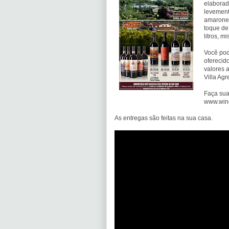
elaborad
levemen
amarone 
toque de
litros, 
Você pod
oferecido
valores 
Villa Ag
Faça sua
www.win
As entregas são feitas na sua casa.