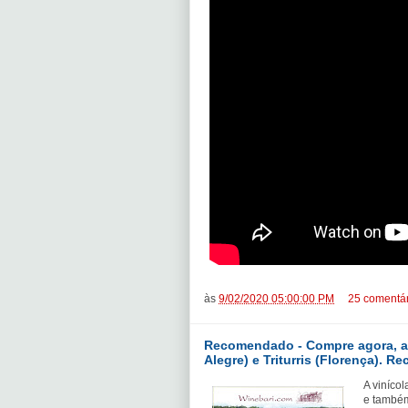
às
9/02/2020 05:00:00 PM
25 comentár
Recomendado - Compre agora, aqu
Alegre) e Triturris (Florença). R
A vinícol
e também