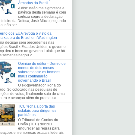
Armadas do Brasil
A discussão mais grotesca e
patética desta semana é com
certeza sogre a declaração
ministro da Defesa, José Múcio, segundo
al não ser...
erno dos EUA revoga o visto da
aixadora do Brasil em Washington
a decisão sem precedentes nas
ações Brasil x Estados Unidos, o governo
mp deu o troco ao governo Lulak que há
s semanas negou v...
Opinião do editor - Dentro de
menos de dois meses
saberemos se os homens
maus continuarão
governando o Brasil
O ex-governador Ronaldo
ado, 3o colocado nas pesquisas de
enções de votos, finalmente saiu de cima
muro e avançou além da promessa ...
TCU fecha a porta das
estatais para dirigentes
partidários
O Tribunal de Contas da
União (TCU) decidiu
endurecer as regras para
eações em empresas estatais federais