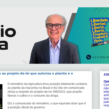
 ao projeto-de-lei que autoriza o plantio e o
AT
Opi
O ministério da Agricultura tirou posição totalmente contrária
Conf
ao plantio da maconha no Brasil e fez isto em comunicado
não
oficial a respeito do projeto-de-lei 399/2015, que propõe
lei
anô
liberar o cultivo e o consumo da droga.
que
judi
Diz o comunicado do ministério, o que equivale dizer que é
resp
a posição oficial do governo: