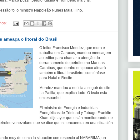
rreira, Marco Buzzi, Sérgio Kukina e Humberto Martins.
sessão foi o ministro Napoleão Nunes Maia Filho.
ios:
 ameaça o litoral do Brasil
O leitor Francisco Mendez, que mora e
trabalha em Caracas, mandou mensagem
ao editor para chamar a atenção do
derramamento de petróleo no Mar das
Caraíbas, que dentro em pouco afetará
também o litoral brasileiro, com ênfase
para Natal e Recife.
Mendez mandou a notícia a seguir do site
La Patilla, que explica tudo. O texto está
em espanhol:
El ministro de Energía e Industrias
Energéticas de Trinidad y Tobago Franklin
Khan, dijo ayer que están monitoreando de
tróleo venezolano que se dice que se encuentra en una situación
reando muy de cerca la situación con respecto al NABARIMA, un