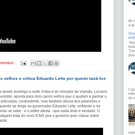
do 
a qu
Gov
emb
Num
rel
Tru
dua
entário:
 velhos e critica Eduardo Leite por querer taxá-los
Cai
ais desde domingo a noite. A fala é do morador de Viamão, Luciano
int
humilde, aponta para dois carros velhos que o ajudam a ganhar o
do 
 articulada, contundente, mas também abusa dos palavrões e
ando se dirige ao governador Eduardo Leite, enfiando-o na
ndo se sabe - e o editor atesta - que nada disto é verdade. O
postagem trata do novo ICMS que o governo quer cobrar sobre
ante.
nom