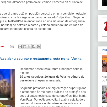
(FSO) que almacena petróleo del campo Corocoro en el Golfo de
 que el barco está en posición vertical y en una condición estable
nsferencia de la carga a un barco contratado”, dijo Khan. Según un
mó que el NABARIMA se encontraba en una situación de emergencia
barriles) de petróleo a bordo y estaba sufriendo una entrada de
desarrollando una escora de estribordo.
ios:
Pos
ss abriu seu bar e restaurante, esta noite. Venha,
Reabrimos nosso restaurante e bar para servi-lo
melhor.
10 anos seguidos 1o lugar de Veja no gênero de
pri
do R
cervejas e chopes artesanais.
Seguindo protocolos de higienização super-rígidos
e atendendo às melhores práticas de proteção aos
seus clientes neste caso do coronavírus, Bier Markt
Vom Fass, Porto Alegre, voltará a abrir esta tarde e
também durante a noite, oferecendo toda a sua