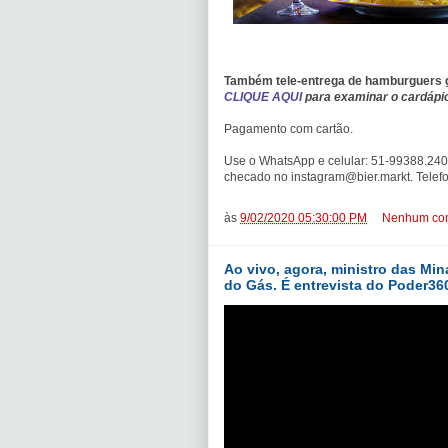
Também tele-entrega de hamburguers g
CLIQUE AQUI
para examinar o cardápio
Pagamento com cartão.
Use o WhatsApp e celular: 51-99388.240
checado no instagram@bier.markt. Telef
às
9/02/2020 05:30:00 PM
Nenhum com
Ao vivo, agora, ministro das Min
do Gás. É entrevista do Poder36