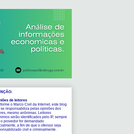
ENÇÃO:
niões de leitores
orme o Marco Civil da Internet, este blog
 se responsabiliza pelas opiniões dos
tores, mesmo anônimas. Leitores
nimos serão identificados pelo IP, sempre
 o provedor for demandado
cialmente, a fim de que o ofensor seja
onsabilizado civil e criminalmente.