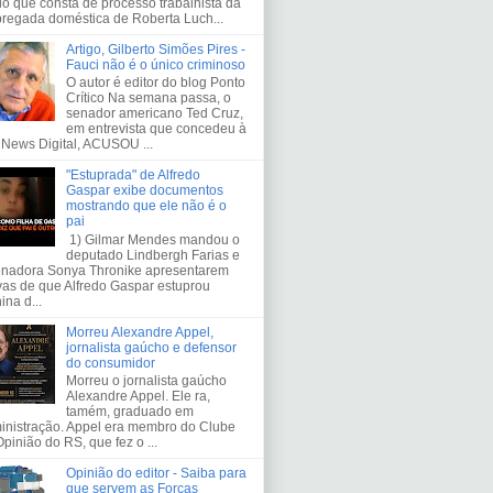
io que consta de processo trabalhista da
regada doméstica de Roberta Luch...
Artigo, Gilberto Simões Pires -
Fauci não é o único criminoso
O autor é editor do blog Ponto
Crítico Na semana passa, o
senador americano Ted Cruz,
em entrevista que concedeu à
 News Digital, ACUSOU ...
"Estuprada" de Alfredo
Gaspar exibe documentos
mostrando que ele não é o
pai
1) Gilmar Mendes mandou o
deputado Lindbergh Farias e
enadora Sonya Thronike apresentarem
vas de que Alfredo Gaspar estuprou
na d...
Morreu Alexandre Appel,
jornalista gaúcho e defensor
do consumidor
Morreu o jornalista gaúcho
Alexandre Appel. Ele ra,
tamém, graduado em
inistração. Appel era membro do Clube
pinião do RS, que fez o ...
Opinião do editor - Saiba para
que servem as Forças