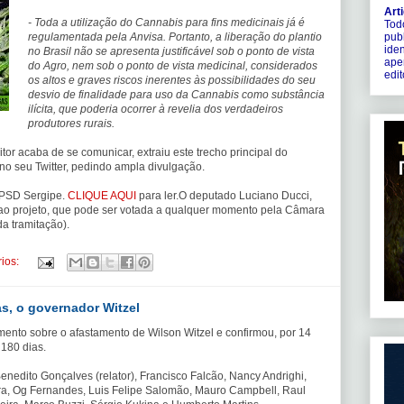
Art
- Toda a utilização do Cannabis para fins medicinais já é
Todo
regulamentada pela Anvisa. Portanto, a liberação do plantio
pub
iden
no Brasil não se apresenta justificável sob o ponto de vista
ape
do Agro, nem sob o ponto de vista medicinal, considerados
edit
os altos e graves riscos inerentes às possibilidades do seu
desvio de finalidade para uso da Cannabis como substância
ilícita, que poderia ocorrer à revelia dos verdadeiros
produtores rurais.
r acaba de se comunicar, extraiu este trecho principal do
no seu Twitter, pedindo ampla divulgação.
 PSD Sergipe.
CLIQUE AQUI
para ler.O deputado Luciano Ducci,
l ao projeto, que pode ser votada a qualquer momento pela Câmara
da tramitação).
ios:
as, o governador Witzel
mento sobre o afastamento de Wilson Witzel e confirmou, por 14
 180 dias.
enedito Gonçalves (relator), Francisco Falcão, Nancy Andrighi,
ura, Og Fernandes, Luis Felipe Salomão, Mauro Campbell, Raul