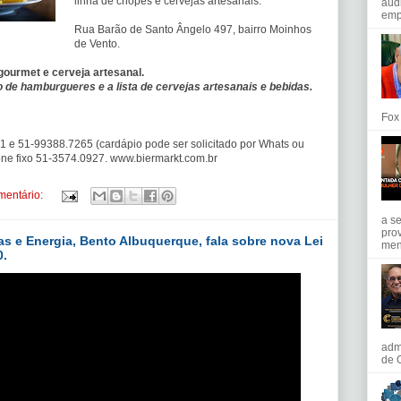
linha de chopes e cervejas artesanais.
áud
emp
Rua Barão de Santo Ângelo 497, bairro Moinhos
de Vento.
ourmet e cerveja artesanal.
 de hamburgueres e a lista de cervejas artesanais e bebidas
.
Fox
1 e 51-99388.7265 (cardápio pode ser solicitado por Whats ou
one fixo 51-3574.0927. www.biermarkt.com.br
entário:
a s
pro
as e Energia, Bento Albuquerque, fala sobre nova Lei
meni
0.
adm
de O