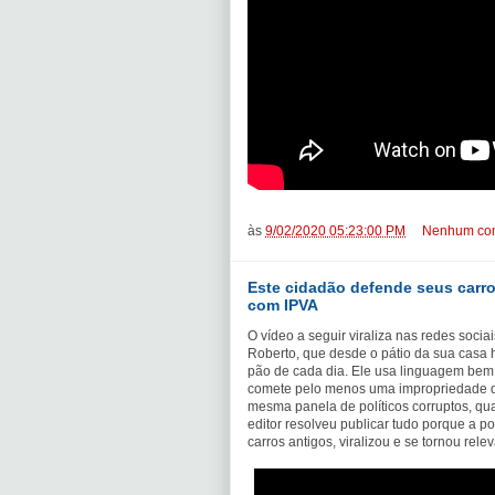
às
9/02/2020 05:23:00 PM
Nenhum com
Este cidadão defende seus carros
com IPVA
O vídeo a seguir viraliza nas redes soci
Roberto, que desde o pátio da sua casa 
pão de cada dia. Ele usa linguagem bem
comete pelo menos uma impropriedade qu
mesma panela de políticos corruptos, qua
editor resolveu publicar tudo porque a 
carros antigos, viralizou e se tornou relev