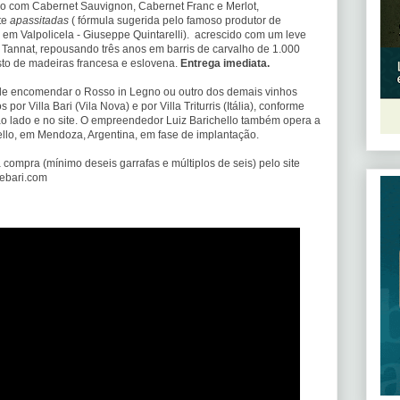
o com Cabernet Sauvignon, Cabernet Franc e Merlot,
te
apassitadas
( fórmula sugerida pelo famoso produtor de
em Valpolicela - Giuseppe Quintarelli). acrescido com um leve
 Tannat, repousando três anos em barris de carvalho de 1.000
misto de madeiras francesa e eslovena.
Entrega imediata.
e encomendar o Rosso in Legno ou outro dos demais vinhos
s por Villa Bari (Vila Nova) e por Villa Triturris (Itália), conforme
ao lado e no site. O empreendedor Luiz Barichello também opera a
rello, em Mendoza, Argentina, em fase de implantação.
 compra (mínimo deseis garrafas e múltiplos de seis) pelo site
ebari.com